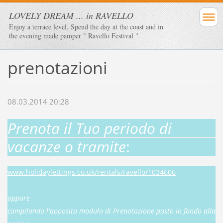
LOVELY DREAM ... in RAVELLO
Enjoy a terrace level. Spend the day at the coast and in
the evening made ​​pamper " Ravello Festival "
prenotazioni
08.03.2014 20:28
Prenota il Tuo periodo di
vacanze o tramite
:
www.holidaylettings.co.uk/rentals/ravello/1034606
oppure
compilando l'apposito modulo di Prenotazione posto in fondo alla